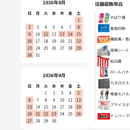
2026年8月
店舗装飾用品
日
月
火
水
木
金
土
のぼり旗
1
2
3
4
5
6
7
8
看板印刷
9
10
11
12
13
14
15
横断幕・懸
16
17
18
19
20
21
22
23
24
25
26
27
28
29
現場シート
30
31
紅白幕
ロールバナ
2026年9月
カタログス
日
月
火
水
木
金
土
1
2
3
4
5
等身大パネ
6
7
8
9
10
11
12
プライスボ
13
14
15
16
17
18
19
20
21
22
23
24
25
26
ナンバープ
27
28
29
30