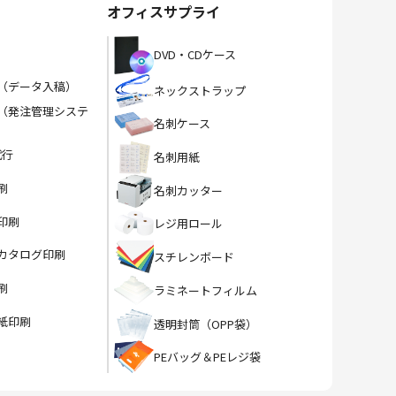
オフィスサプライ
DVD・CDケース
（データ入稿）
ネックストラップ
（発注管理システ
名刺ケース
代行
名刺用紙
刷
名刺カッター
印刷
レジ用ロール
カタログ印刷
スチレンボード
刷
ラミネートフィルム
紙印刷
透明封筒（OPP袋）
PEバッグ＆PEレジ袋