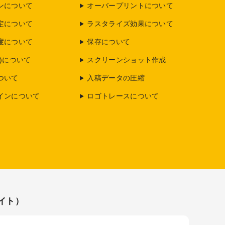
ンについて
オーバープリントについて
定について
ラスタライズ効果について
度について
保存について
)について
スクリーンショット作成
ついて
入稿データの圧縮
インについて
ロゴトレースについて
イト）