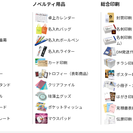
ノベルティ用品
総合印刷
卓上カレンダー
封筒印刷
名入れバッグ
名刺印刷
名刺印刷
垂幕
名入れボールペン
ム）
名入れライター
DM発送
カード印刷
チラシ印
トロフィー（表彰商品）
ー
ポスター
クリアファイル
タンド
小冊子・
珪藻土グッズ
ル
はがき印
ポケットティッシュ
ード
見積書表
マウスパッド
レート
伝票印刷