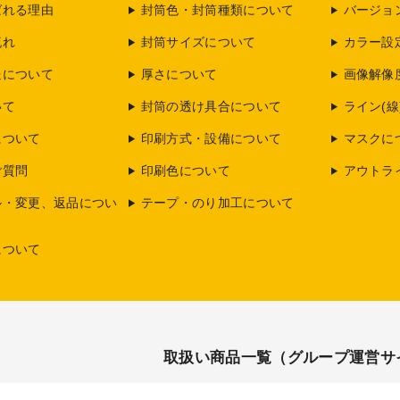
ばれる理由
封筒色・封筒種類について
バージョ
流れ
封筒サイズについて
カラー設
送について
厚さについて
画像解像
いて
封筒の透け具合について
ライン(線
について
印刷方式・設備について
マスクに
ご質問
印刷色について
アウトラ
ル・変更、返品につい
テープ・のり加工について
について
取扱い商品一覧（グループ運営サ