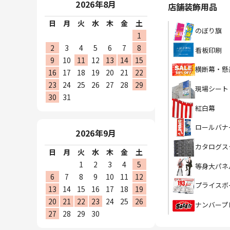
2026年8月
店舗装飾用品
日
月
火
水
木
金
土
のぼり旗
1
2
3
4
5
6
7
8
看板印刷
9
10
11
12
13
14
15
横断幕・懸
16
17
18
19
20
21
22
23
24
25
26
27
28
29
現場シート
30
31
紅白幕
ロールバナ
2026年9月
カタログス
日
月
火
水
木
金
土
1
2
3
4
5
等身大パネ
6
7
8
9
10
11
12
プライスボ
13
14
15
16
17
18
19
20
21
22
23
24
25
26
ナンバープ
27
28
29
30