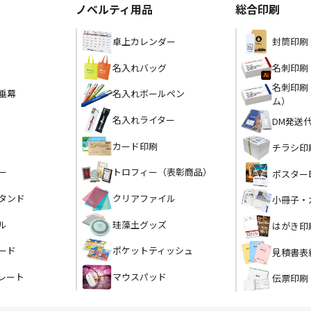
ノベルティ用品
総合印刷
卓上カレンダー
封筒印刷
名入れバッグ
名刺印刷
名刺印刷
垂幕
名入れボールペン
ム）
名入れライター
DM発送
カード印刷
チラシ印
トロフィー（表彰商品）
ー
ポスター
クリアファイル
タンド
小冊子・
珪藻土グッズ
ル
はがき印
ポケットティッシュ
ード
見積書表
マウスパッド
レート
伝票印刷