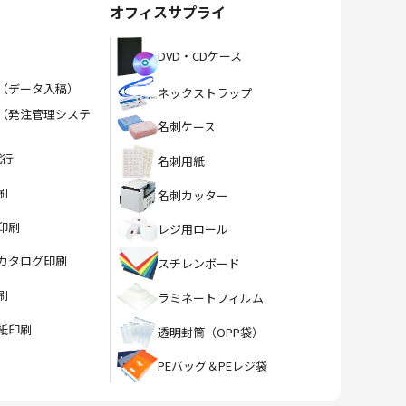
オフィスサプライ
DVD・CDケース
（データ入稿）
ネックストラップ
（発注管理システ
名刺ケース
代行
名刺用紙
刷
名刺カッター
印刷
レジ用ロール
カタログ印刷
スチレンボード
刷
ラミネートフィルム
紙印刷
透明封筒（OPP袋）
PEバッグ＆PEレジ袋