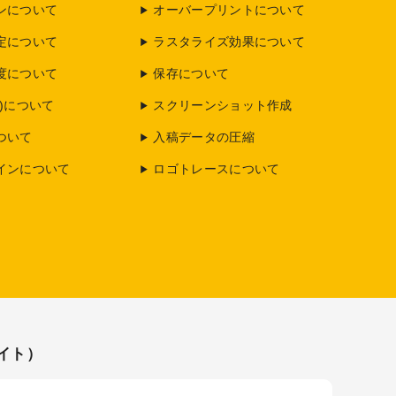
ンについて
オーバープリントについて
定について
ラスタライズ効果について
度について
保存について
)について
スクリーンショット作成
ついて
入稿データの圧縮
インについて
ロゴトレースについて
イト）