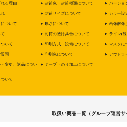
ばれる理由
封筒色・封筒種類について
バージョ
流れ
封筒サイズについて
カラー設
送について
厚さについて
画像解像
いて
封筒の透け具合について
ライン(線
について
印刷方式・設備について
マスクに
ご質問
印刷色について
アウトラ
ル・変更、返品につい
テープ・のり加工について
について
取扱い商品一覧（グループ運営サ