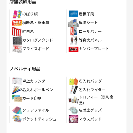
店舗装飾用品
のぼり旗
看板印刷
横断幕・懸垂幕
現場シート
紅白幕
ロールバナー
カタログスタンド
等身大パネル
プライスボード
ナンバープレート
ノベルティ用品
卓上カレンダー
名入れバッグ
名入れボールペン
名入れライター
トロフィー（表彰商
カード印刷
品）
クリアファイル
珪藻土グッズ
ポケットティッシュ
マウスパッド