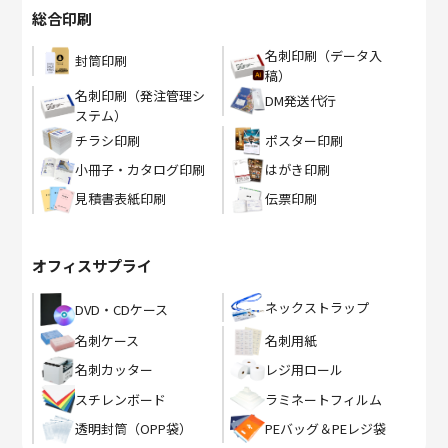
総合印刷
名刺印刷（データ入
封筒印刷
稿）
名刺印刷（発注管理シ
DM発送代行
ステム）
チラシ印刷
ポスター印刷
小冊子・カタログ印刷
はがき印刷
見積書表紙印刷
伝票印刷
オフィスサプライ
ネックストラップ
DVD・CDケース
名刺ケース
名刺用紙
名刺カッター
レジ用ロール
スチレンボード
ラミネートフィルム
PEバッグ＆PEレジ袋
透明封筒（OPP袋）