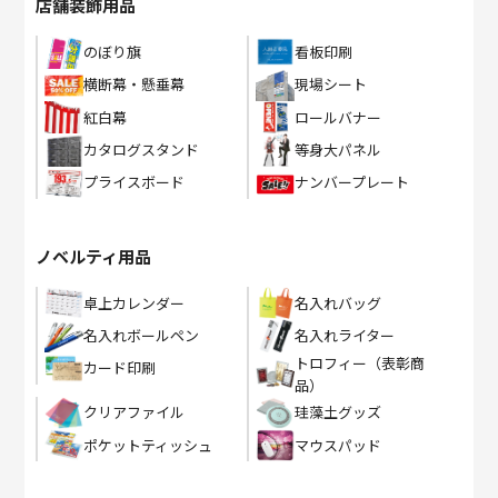
店舗装飾用品
のぼり旗
看板印刷
横断幕・懸垂幕
現場シート
紅白幕
ロールバナー
カタログスタンド
等身大パネル
プライスボード
ナンバープレート
ノベルティ用品
卓上カレンダー
名入れバッグ
名入れボールペン
名入れライター
トロフィー（表彰商
カード印刷
品）
クリアファイル
珪藻土グッズ
ポケットティッシュ
マウスパッド