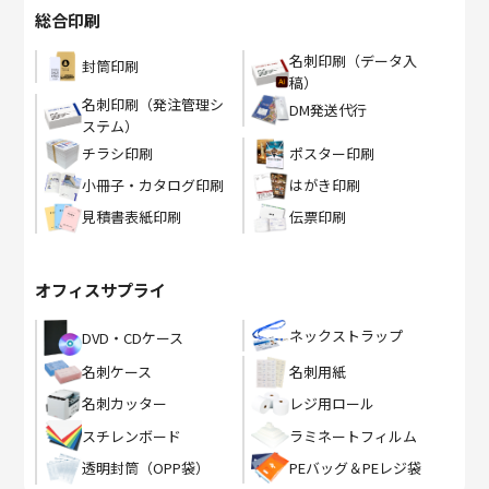
総合印刷
名刺印刷（データ入
封筒印刷
稿）
名刺印刷（発注管理シ
DM発送代行
ステム）
チラシ印刷
ポスター印刷
小冊子・カタログ印刷
はがき印刷
見積書表紙印刷
伝票印刷
オフィスサプライ
ネックストラップ
DVD・CDケース
名刺ケース
名刺用紙
名刺カッター
レジ用ロール
スチレンボード
ラミネートフィルム
PEバッグ＆PEレジ袋
透明封筒（OPP袋）